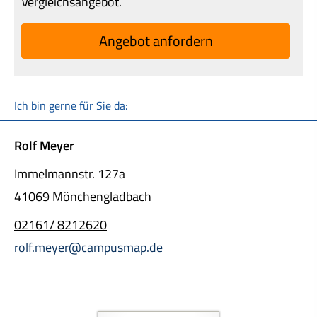
Vergleichsangebot.
An­ge­bot an­for­dern
Ich bin gerne für Sie da:
Rolf Meyer
Immelmannstr. 127a
41069 Mönchengladbach
02161/ 8212620
rolf.meyer@campusmap.de