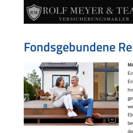
Fondsgebundene Re
Mi
Ei
Ei
hi
ge
we
Eb
KI
be
di