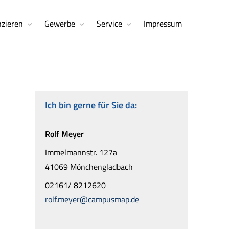
nzieren
Gewerbe
Service
Impressum
Ich bin gerne für Sie da:
Rolf Meyer
Immelmannstr. 127a
41069 Mönchengladbach
02161/ 8212620
rolf.meyer@campusmap.de